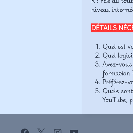
R : Pas du tou
niveau interméd
DÉTAILS NÉ
Quel est v
Quel logic
Avez-vous d
formation 
Préférez-vo
Quels sont 
YouTube, p