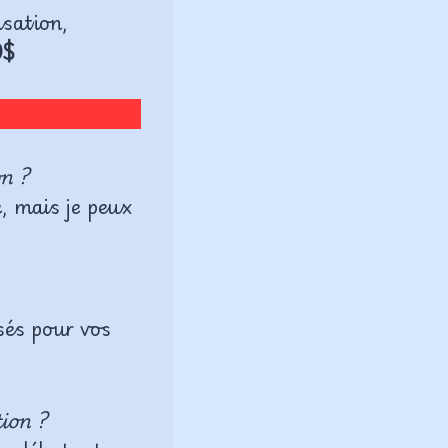
isation,
0$
on ?
, mais je peux
isés pour vos
ion ?