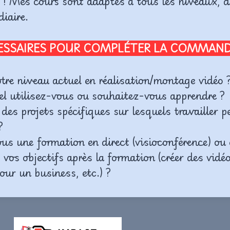
t ! Mes cours sont adaptés à tous les niveaux, 
iaire.
CESSAIRES POUR COMPLÉTER LA COMMAND
otre niveau actuel en réalisation/montage vidéo 
iel utilisez-vous ou souhaitez-vous apprendre ?
es projets spécifiques sur lesquels travailler p
?
us une formation en direct (visioconférence) ou 
vos objectifs après la formation (créer des vidé
our un business, etc.) ?