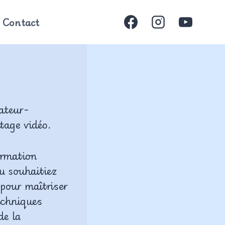
Contact
sateur-
tage vidéo.
ormation
u souhaitiez
 pour maîtriser
techniques
de la