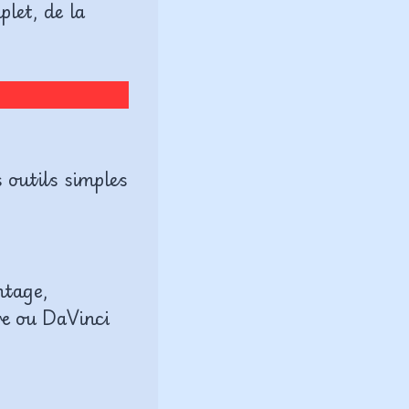
let, de la
 outils simples
ntage,
re ou DaVinci