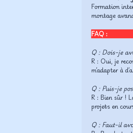
Formation inten
montage avancé
FAQ :
Q : Dois-je avo
R : Oui, je re
m’adapter à d’a
Q : Puis-je pos
R : Bien sûr ! 
projets en cour
Q : Faut-il avo