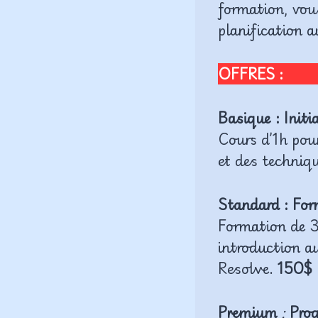
formation, vous
planification 
OFFRES :
Basique : Init
Cours d’1h pou
et des techniqu
Standard : Fo
Formation de 3
introduction a
Resolve.
150$
Premium
:
Prog