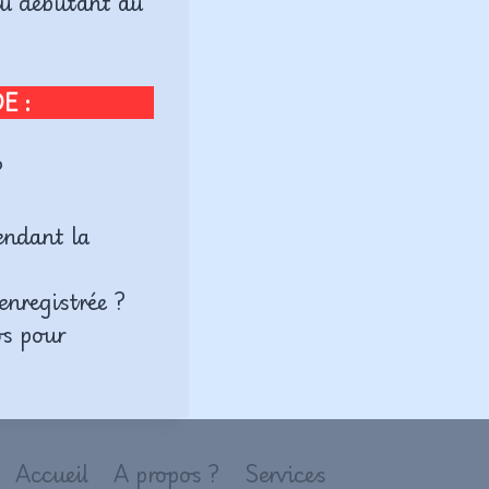
du débutant au
E :
?
endant la
enregistrée ?
os pour
Accueil
A propos ?
Services